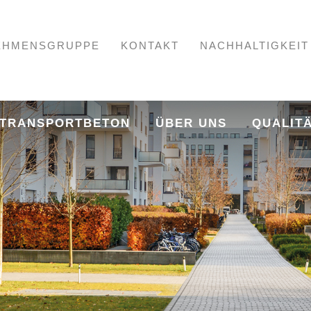
EHMENSGRUPPE
KONTAKT
NACHHALTIGKEIT
TRANSPORTBETON
ÜBER UNS
QUALITÄ