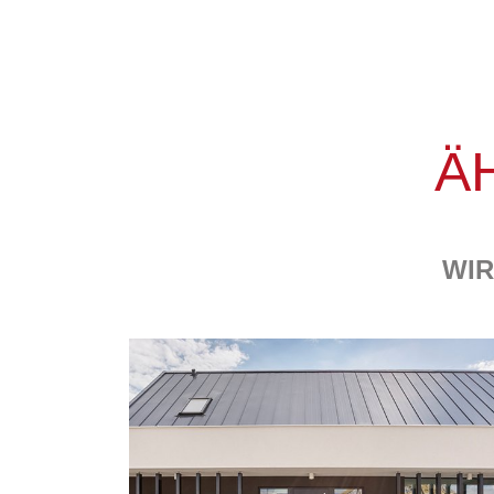
Ä
WIR