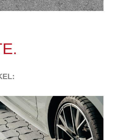
E.
KEL: